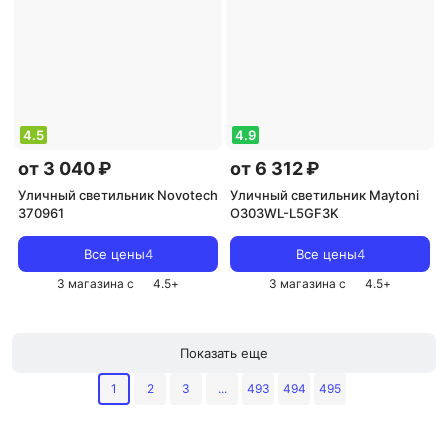
4.5
4.9
от 3 040 ₽
от 6 312 ₽
Уличный светильник Novotech
Уличный светильник Maytoni
370961
O303WL-L5GF3K
Все цены
4
Все цены
4
3 магазина с
4.5
+
3 магазина с
4.5
+
Показать еще
1
2
3
...
493
494
495