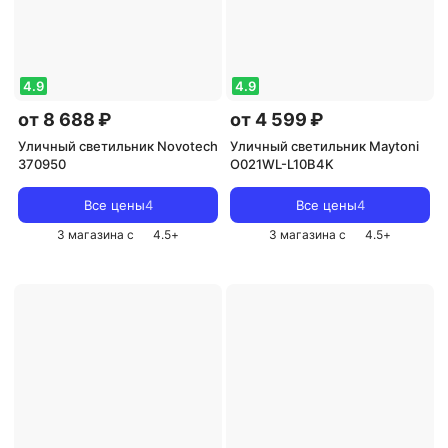
4.9
4.9
от 8 688 ₽
от 4 599 ₽
Уличный светильник Novotech
Уличный светильник Maytoni
370950
O021WL-L10B4K
Все цены
4
Все цены
4
3 магазина с
4.5
+
3 магазина с
4.5
+