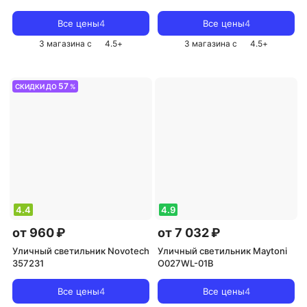
Все цены
4
Все цены
4
3 магазина с
4.5
+
3 магазина с
4.5
+
57
СКИДКИ ДО
%
4.4
4.9
от 960 ₽
от 7 032 ₽
Уличный светильник Novotech
Уличный светильник Maytoni
357231
O027WL-01B
Все цены
4
Все цены
4