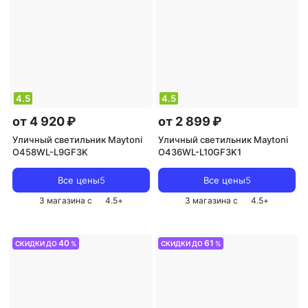
4.5
4.5
от 4 920 ₽
от 2 899 ₽
Уличный светильник Maytoni
Уличный светильник Maytoni
O458WL-L9GF3K
O436WL-L10GF3K1
Все цены
5
Все цены
5
3 магазина с
4.5
+
3 магазина с
4.5
+
40
61
СКИДКИ ДО
%
СКИДКИ ДО
%