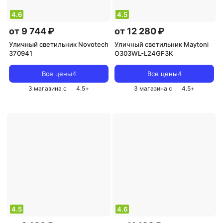
4.6
4.5
от 9 744 ₽
от 12 280 ₽
Уличный светильник Novotech
Уличный светильник Maytoni
370941
O303WL-L24GF3K
Все цены
4
Все цены
4
3 магазина с
4.5
+
3 магазина с
4.5
+
4.5
4.6