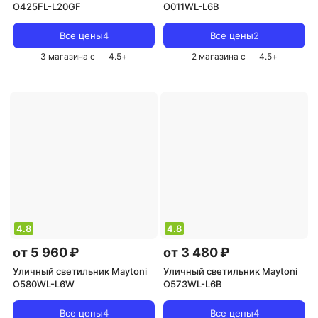
O425FL-L20GF
O011WL-L6B
Все цены
4
Все цены
2
3 магазина с
4.5
+
2 магазина с
4.5
+
4.8
4.8
от 5 960 ₽
от 3 480 ₽
Уличный светильник Maytoni
Уличный светильник Maytoni
O580WL-L6W
O573WL-L6B
Все цены
4
Все цены
4