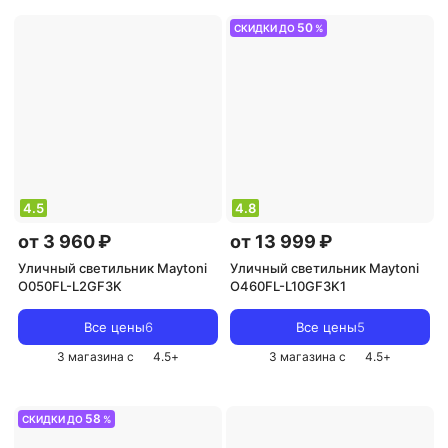
50
СКИДКИ ДО
%
4.5
4.8
от 3 960 ₽
от 13 999 ₽
Уличный светильник Maytoni
Уличный светильник Maytoni
O050FL-L2GF3K
O460FL-L10GF3K1
Все цены
6
Все цены
5
3 магазина с
4.5
+
3 магазина с
4.5
+
58
СКИДКИ ДО
%