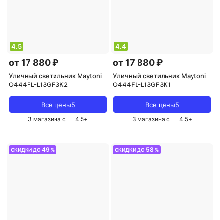
4.5
4.4
от 17 880 ₽
от 17 880 ₽
Уличный светильник Maytoni
Уличный светильник Maytoni
O444FL-L13GF3K2
O444FL-L13GF3K1
Все цены
5
Все цены
5
3 магазина с
4.5
+
3 магазина с
4.5
+
49
58
СКИДКИ ДО
%
СКИДКИ ДО
%