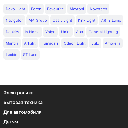
Deko-Light
Feron
Favourite
Maytoni
Novotech
Navigator
AM Group
Oasis Light
Kink Light
ARTE Lamp
Denkirs
In Home
Volpe
Uniel
Эра
General Lighting
Mantra
Arlight
Fumagalli
Odeon Light
Eglo
Ambrella
Lucide
ST Luce
Электроника
Бытовая техника
Для автомобиля
Детям