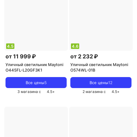
4.5
4.6
от 11 999 ₽
от 2 232 ₽
Уличный светильник Maytoni
Уличный светильник Maytoni
O445FL-L20GF3K1
O574WL-01B
Все цены
5
Все цены
12
3 магазина с
4.5
+
2 магазина с
4.5
+