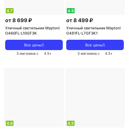
4.7
4.9
от 8 699 ₽
от 8 499 ₽
Уличный светильник Maytoni
Уличный светильник Maytoni
O460FL-L10GF3K
O461FL-L7GF3K1
Все цены
5
Все цены
5
3 магазина с
4.5
+
3 магазина с
4.5
+
4.6
4.5