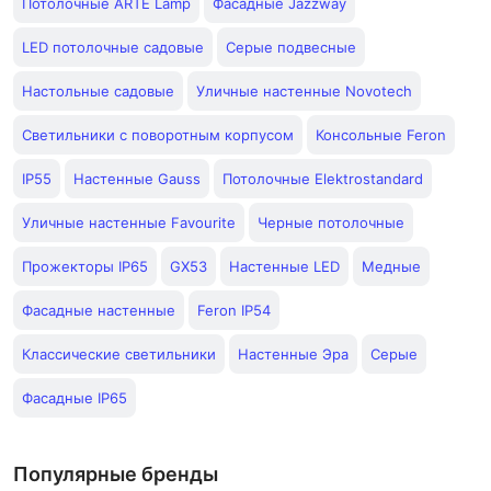
Потолочные ARTE Lamp
Фасадные Jazzway
LED потолочные садовые
Серые подвесные
Настольные садовые
Уличные настенные Novotech
Светильники с поворотным корпусом
Консольные Feron
IP55
Настенные Gauss
Потолочные Elektrostandard
Уличные настенные Favourite
Черные потолочные
Прожекторы IP65
GX53
Настенные LED
Медные
Фасадные настенные
Feron IP54
Классические светильники
Настенные Эра
Серые
Фасадные IP65
Популярные бренды