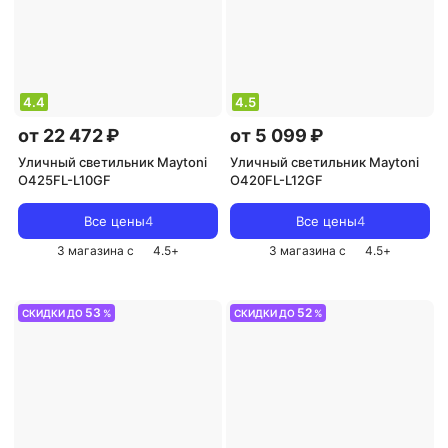
4.4
4.5
от 22 472 ₽
от 5 099 ₽
Уличный светильник Maytoni
Уличный светильник Maytoni
O425FL-L10GF
O420FL-L12GF
Все цены
4
Все цены
4
3 магазина с
4.5
+
3 магазина с
4.5
+
53
52
СКИДКИ ДО
%
СКИДКИ ДО
%