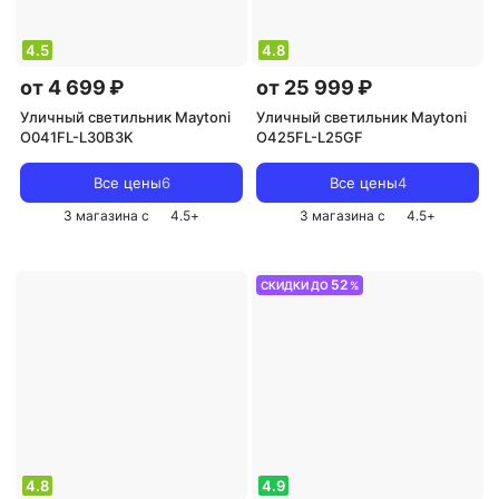
4.5
4.8
от 4 699 ₽
от 25 999 ₽
Уличный светильник Maytoni
Уличный светильник Maytoni
O041FL-L30B3K
O425FL-L25GF
Все цены
6
Все цены
4
3 магазина с
4.5
+
3 магазина с
4.5
+
52
СКИДКИ ДО
%
4.8
4.9