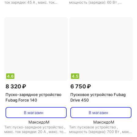
ток зарядки: 45 А
,
макс. ток
мощность (зарядка): 60 Вт
,
запуска: 1000 А
,
выходное
мощность (пуск): 18000 Вт
,
макс.
напряжение: 12 В / 24 В
ток зарядки: 10 А
,
макс. ток
запуска: 600 А
,
выходное
напряжение: 12 В
4.6
4.5
8 320 ₽
6 750 ₽
Пуско-зарядное устройство
Пусковое устройство Fubag
Fubag Force 140
Drive 450
В магазин
В магазин
МаксидоМ
МаксидоМ
Тип: пуско-зарядное устройство
,
Тип: пусковое устройство
,
макс. ток зарядки: 20 А
,
макс. ток
мощность (зарядка): 700 Вт
,
макс.
запуска: 120 А
,
выходное
ток запуска: 450 А
,
выходное