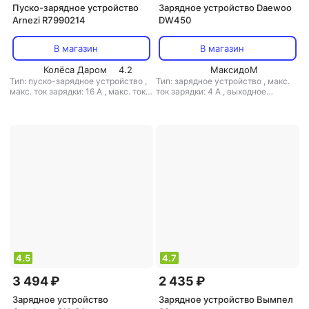
Пуско-зарядное устройство
Зарядное устройство Daewoo
Arnezi R7990214
DW450
В магазин
В магазин
Колёса Даром
4.2
МаксидоМ
Тип: пуско-зарядное устройство
,
Тип: зарядное устройство
,
макс.
макс. ток зарядки: 16 А
,
макс. ток
ток зарядки: 4 А
,
выходное
запуска: 1200 А
,
выходное
напряжение: 6 В / 12 В
напряжение: 12 В / 24 В
4.5
4.7
3 494 ₽
2 435 ₽
Зарядное устройство
Зарядное устройство Вымпел