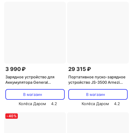
напряжение: 6 В / 12 В / 24 В
3 990 ₽
29 315 ₽
Зарядное устройство для
Портативное пуско-зарядное
Аккумулятора General
устройство JS-3500 Arnezi
Technologies NC-LC7D
(art.R7990244)
В магазин
В магазин
Колёса Даром
4.2
Колёса Даром
4.2
-
40
%