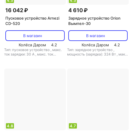
4.5
4.5
16 042 ₽
4 610 ₽
Пусковое устройство Arnezi
Зарядное устройство Orion
CD-520
Вымпел-30
В магазин
В магазин
Колёса Даром
4.2
Колёса Даром
4.2
Тип: пусковое устройство
,
макс.
Тип: зарядное устройство
,
ток зарядки: 30 А
,
макс. ток
мощность (зарядка): 324 Вт
,
макс.
запуска: 520 А
,
выходное
ток зарядки: 18 А
,
выходное
напряжение: 12 В / 24 В
напряжение: 6 В / 12 В
4.8
4.7