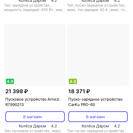
Колёса Даром
4.2
Колёса Даром
4.2
Тип: зарядное устройство
,
Тип: пуско-зарядное устройство
,
мощность (зарядка): 400 Вт
,
макс.
макс. ток зарядки: 40 А
,
макс. ток
ток зарядки: 10 А
,
выходное
запуска: 620 А
,
выходное
напряжение: 6 В / 12 В
напряжение: 6 В / 12 В / 24 В
4.9
4.8
21 398 ₽
18 371 ₽
Пусковое устройство Arnezi
Пуско-зарядное устройство
R7990213
CarKu PRO-60
В магазин
В магазин
Колёса Даром
4.2
Колёса Даром
4.2
Тип: пусковое устройство
,
макс.
Тип: пуско-зарядное устройство
,