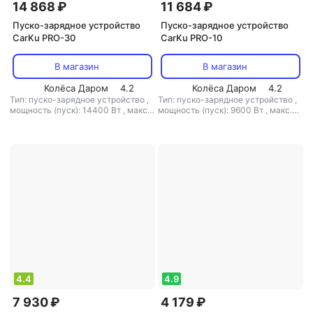
14 868 ₽
11 684 ₽
Пуско-зарядное устройство
Пуско-зарядное устройство
CarKu PRO-30
CarKu PRO-10
В магазин
В магазин
Колёса Даром
4.2
Колёса Даром
4.2
Тип: пуско-зарядное устройство
,
Тип: пуско-зарядное устройство
,
мощность (пуск): 14400 Вт
,
макс.
мощность (пуск): 9600 Вт
,
макс.
ток зарядки: 12 А
,
макс. ток
ток запуска: 800 А
,
выходное
запуска: 500 А
,
выходное
напряжение: 12 В
напряжение: 12 В
4.4
4.9
7 930 ₽
4 179 ₽