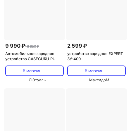
9 990 ₽
2 599 ₽
16 650 ₽
Автомобильное зарядное
устройство зарядное EXPERT
устройство CASEGURU.RU
ЗУ-400
Пусковое зарядное
устройство для автомобиля,
В магазин
В магазин
стартер 4 в 1 CGPower Starter
Л'Этуаль
МаксидоМ