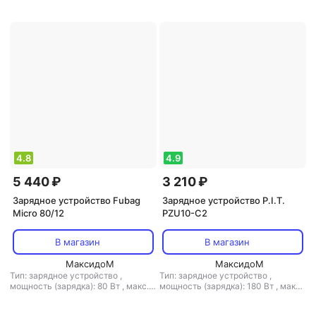
напряжение: 6 В / 12 В / 24 В
напряжение: 12 В / 24 В
4.8
4.9
5 440 ₽
3 210 ₽
Зарядное устройство Fubag
Зарядное устройство P.I.T.
Micro 80/12
PZU10-C2
В магазин
В магазин
МаксидоМ
МаксидоМ
Тип: зарядное устройство
,
Тип: зарядное устройство
,
мощность (зарядка): 80 Вт
,
макс.
мощность (зарядка): 180 Вт
,
макс.
ток зарядки: 4 А
,
выходное
ток зарядки: 10 А
,
макс. ток
напряжение: 6 В / 12 В
запуска: 500 А
,
выходное