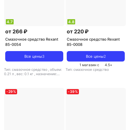
4.7
4.8
от 266 ₽
от 220 ₽
Смазочное средство Rexant
Смазочное средство Rexant
85-0054
85-0008
Все цены
3
Все цены
2
1 магазин с
4.5
+
Тип: смазочное средство
,
объем:
Тип: смазочное средство
0.21 л
,
вес: 0.1 кг
,
назначение:
смазка
-
29
%
-
39
%