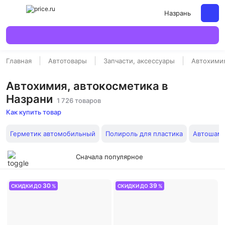
Назрань
Главная
Автотовары
Запчасти, аксессуары
Автохимия
Автохимия, автокосметика в
Назрани
1 726 товаров
Как купить товар
Герметик автомобильный
Полироль для пластика
Автошамп
Сначала популярное
30
39
СКИДКИ ДО
%
СКИДКИ ДО
%