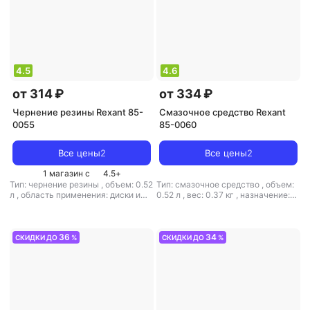
4.5
4.6
от 314 ₽
от 334 ₽
Чернение резины Rexant 85-
Смазочное средство Rexant
0055
85-0060
Все цены
2
Все цены
2
1 магазин с
4.5
+
Тип: чернение резины
,
объем: 0.52
Тип: смазочное средство
,
объем:
л
,
область применения: диски и
0.52 л
,
вес: 0.37 кг
,
назначение:
шины
смазка
36
34
СКИДКИ ДО
%
СКИДКИ ДО
%