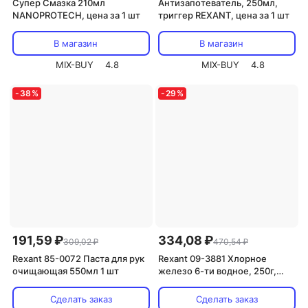
Супер Смазка 210мл
Антизапотеватель, 250мл,
NANOPROTECH, цена за 1 шт
триггер REXANT, цена за 1 шт
В магазин
В магазин
MIX-BUY
4.8
MIX-BUY
4.8
-
38
%
-
29
%
191,59 ₽
334,08 ₽
309,02 ₽
470,54 ₽
Rexant 85-0072 Паста для рук
Rexant 09-3881 Хлорное
очищающая 550мл 1 шт
железо 6-ти водное, 250г,
банка 1 шт
Сделать заказ
Сделать заказ